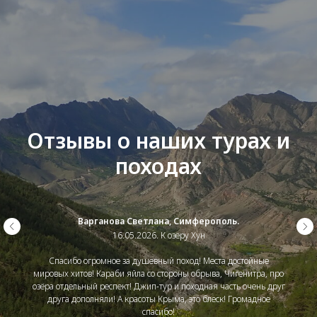
Отзывы о наших турах и
походах
Варганова Светлана, Симферополь.
16.05.2026. К озеру Хун
Спасибо огромное за душевный поход! Места достойные
мировых хитов! Караби яйла со стороны обрыва, Чигенитра, про
озёра отдельный респект! Джип-тур и походная часть очень друг
друга дополняли! А красоты Крыма, это блеск! Громадное
спасибо!